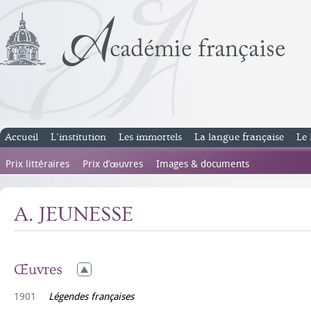
Accueil
L’institution
Les immortels
La langue française
Le 
Prix littéraires
Prix d’œuvres
Images & documents
A. JEUNESSE
Œuvres
1901
Légendes françaises