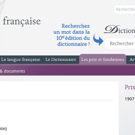
La langue française
Le Dictionnaire
Les prix et fondations
Ac
 & documents
Pri
1907
lin)