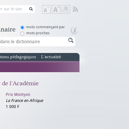
Flux
Diminuer
Augmenter
Imprimer
RSS
la
la
taille
taille
de
de
mots commençant par
texte
texte
mots proches
tions pédagogiques
L’actualité
x de l’Académie
Prix Montyon
La France en Afrique
1 000 F