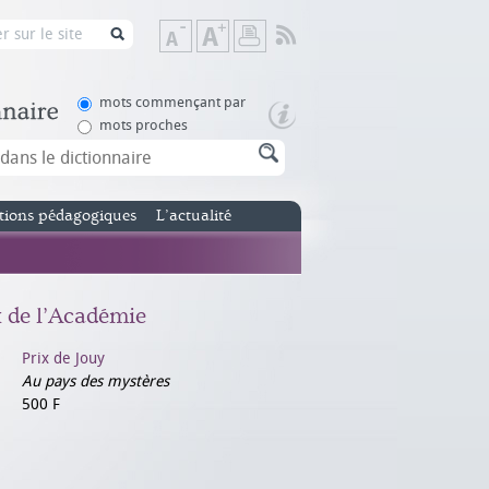
Flux
Diminuer
Augmenter
Imprimer
RSS
la
la
taille
taille
de
de
mots commençant par
texte
texte
mots proches
tions pédagogiques
L’actualité
x de l’Académie
Prix de Jouy
Au pays des mystères
500 F