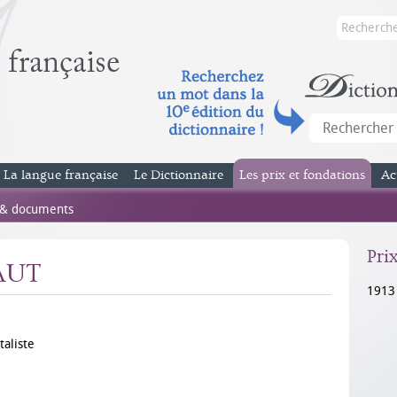
La langue française
Le Dictionnaire
Les prix et fondations
Ac
 & documents
Pri
AUT
1913
aliste