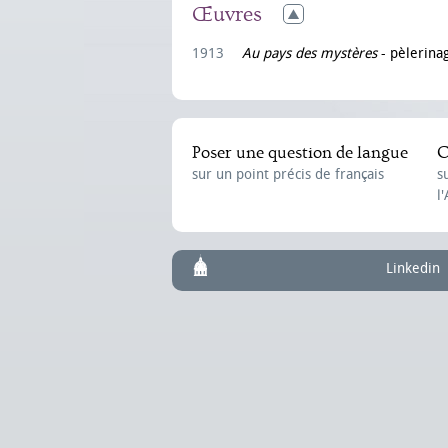
Œuvres
1913
Au pays des mystères
- pèlerina
Poser une question de langue
C
sur un point précis de français
s
l
Linkedin