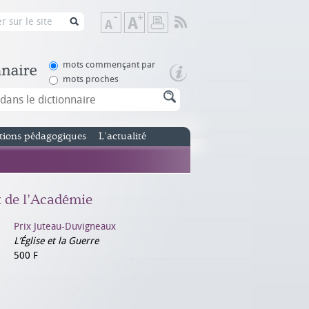
Flux
Diminuer
Augmenter
Imprimer
RSS
la
la
taille
taille
de
de
mots commençant par
texte
texte
mots proches
tions pédagogiques
L’actualité
x de l’Académie
Prix Juteau-Duvigneaux
L’Église et la Guerre
500 F