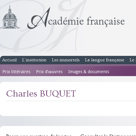
Accueil
L’institution
Les immortels
La langue française
Le 
Prix littéraires
Prix d’œuvres
Images & documents
Charles BUQUET