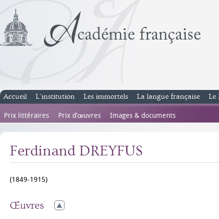
Accueil
L’institution
Les immortels
La langue française
Le 
Prix littéraires
Prix d’œuvres
Images & documents
Ferdinand DREYFUS
(1849-1915)
Œuvres