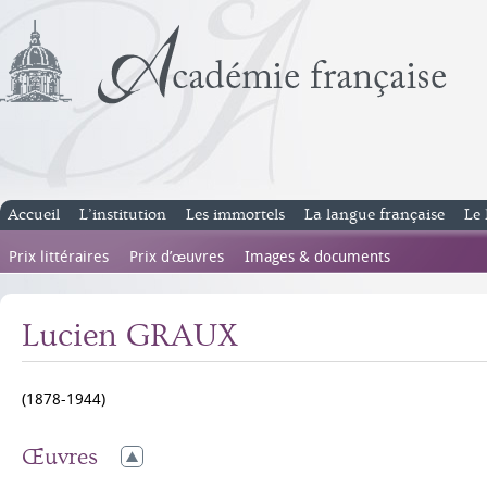
Accueil
L’institution
Les immortels
La langue française
Le 
Prix littéraires
Prix d’œuvres
Images & documents
Lucien GRAUX
(1878-1944)
Œuvres