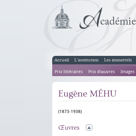
Accueil
L’institution
Les immortels
Prix littéraires
Prix d’œuvres
Images
Eugène MÉHU
(1873-1938)
Œuvres