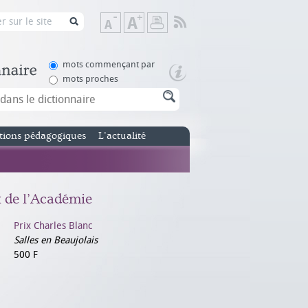
Flux
Diminuer
Augmenter
Imprimer
RSS
la
la
taille
taille
de
de
mots commençant par
texte
texte
mots proches
tions pédagogiques
L’actualité
x de l’Académie
Prix Charles Blanc
Salles en Beaujolais
500 F