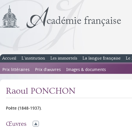
Accueil
L’institution
Les immortels
La langue française
Le 
Prix littéraires
Prix d’œuvres
Images & documents
Raoul PONCHON
Poète (1848-1937).
Œuvres