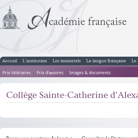
Accueil
L’institution
Les immortels
La langue française
Le 
Prix littéraires
Prix d’œuvres
Images & documents
Collège Sainte-Catherine d’Alex