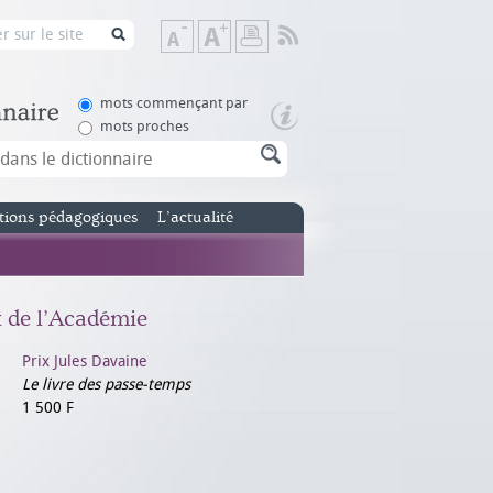
Flux
Diminuer
Augmenter
Imprimer
RSS
la
la
taille
taille
de
de
mots commençant par
texte
texte
mots proches
tions pédagogiques
L’actualité
x de l’Académie
Prix Jules Davaine
Le livre des passe-temps
1 500 F