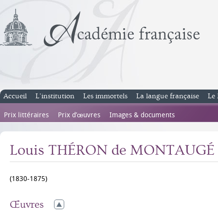
Accueil
L’institution
Les immortels
La langue française
Le 
Prix littéraires
Prix d’œuvres
Images & documents
Louis THÉRON de MONTAUGÉ
(1830-1875)
Œuvres