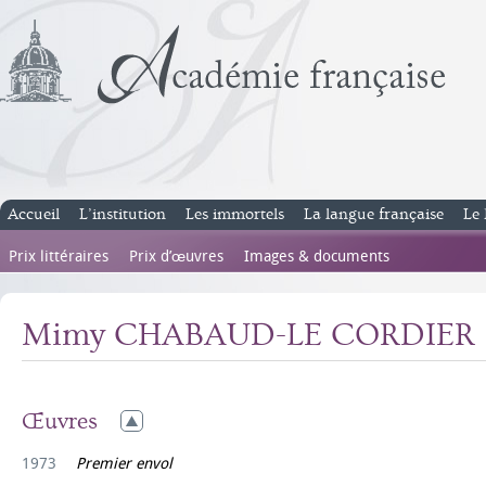
Accueil
L’institution
Les immortels
La langue française
Le 
Prix littéraires
Prix d’œuvres
Images & documents
Mimy CHABAUD-LE CORDIER
Œuvres
1973
Premier envol