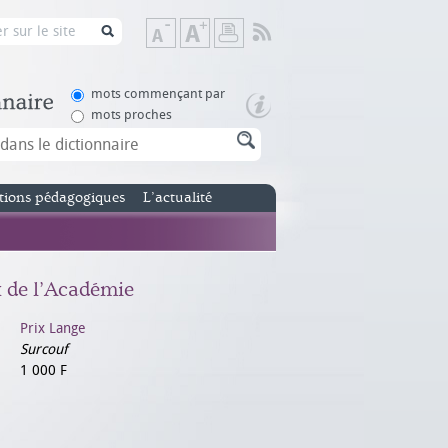
Flux
Diminuer
Augmenter
Imprimer
RSS
la
la
taille
taille
de
de
mots commençant par
texte
texte
mots proches
tions pédagogiques
L’actualité
x de l’Académie
Prix Lange
Surcouf
1 000 F