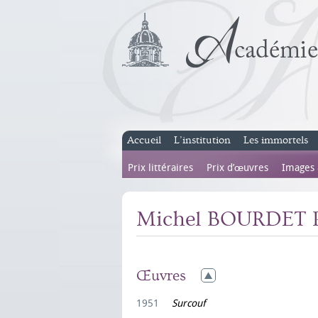
Accueil
L’institution
Les immortels
Prix littéraires
Prix d’œuvres
Images
Michel BOURDET 
Œuvres
1951
Surcouf