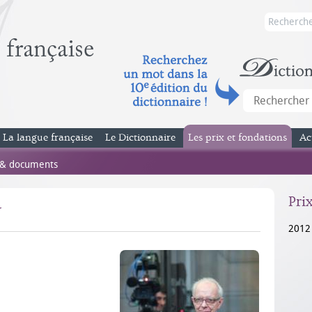
La langue française
Le Dictionnaire
Les prix et fondations
Ac
 & documents
Pri
Y
2012