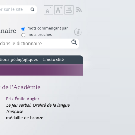
Flux
Diminuer
Augmenter
Imprimer
RSS
la
la
taille
taille
de
de
mots commençant par
texte
texte
mots proches
tions pédagogiques
L’actualité
x de l’Académie
Prix Émile Augier
Le Jeu verbal. Oralité de la langue
française
médaille de bronze