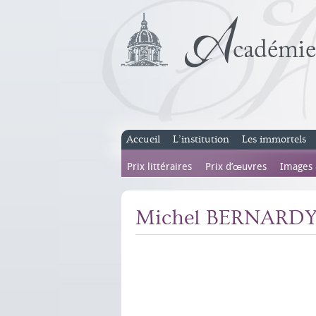
Accueil
L’institution
Les immortels
Prix littéraires
Prix d’œuvres
Images
Michel BERNARD