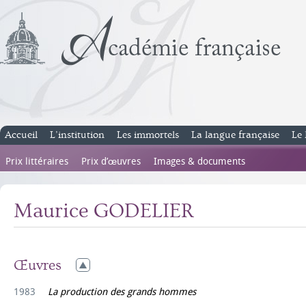
Accueil
L’institution
Les immortels
La langue française
Le 
Prix littéraires
Prix d’œuvres
Images & documents
Maurice GODELIER
Œuvres
1983
La production des grands hommes