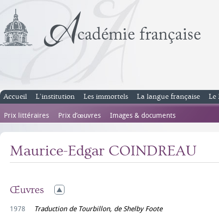
Accueil
L’institution
Les immortels
La langue française
Le 
Prix littéraires
Prix d’œuvres
Images & documents
Maurice-Edgar COINDREAU
Œuvres
1978
Traduction de Tourbillon, de Shelby Foote