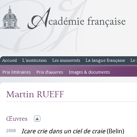
Accueil
L’institution
Les immortels
La langue française
Le 
Prix littéraires
Prix d’œuvres
Images & documents
Martin RUEFF
Œuvres
Icare crie dans un ciel de craie
(Belin)
2008