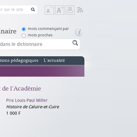
Flux
Diminuer
Augmenter
Imprimer
RSS
la
la
taille
taille
de
de
mots commençant par
texte
texte
mots proches
tions pédagogiques
L’actualité
x de l’Académie
Prix Louis-Paul Miller
Histoire de Caluire-et-Cuire
1 000 F