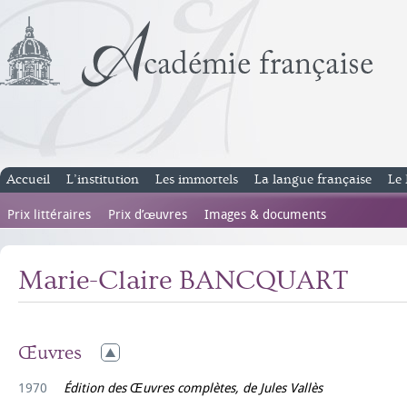
Accueil
L’institution
Les immortels
La langue française
Le 
Prix littéraires
Prix d’œuvres
Images & documents
Marie-Claire BANCQUART
Œuvres
1970
Édition des Œuvres complètes, de Jules Vallès