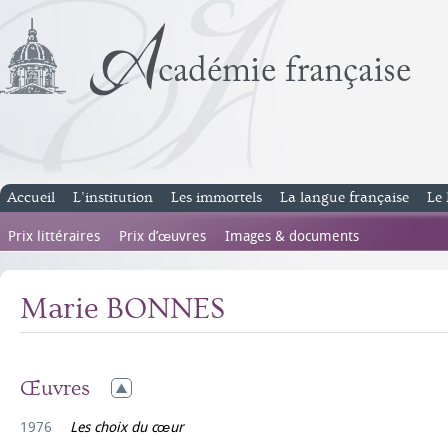
Accueil
L’institution
Les immortels
La langue française
Le 
Prix littéraires
Prix d’œuvres
Images & documents
Marie BONNES
Œuvres
1976
Les choix du cœur