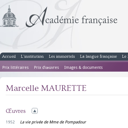
Accueil
L’institution
Les immortels
La langue française
Le 
Prix littéraires
Prix d’œuvres
Images & documents
Marcelle MAURETTE
Œuvres
1952
La vie privée de Mme de Pompadour