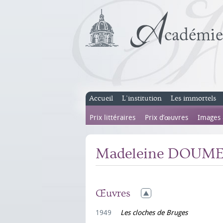
Accueil
L’institution
Les immortels
Prix littéraires
Prix d’œuvres
Images
Madeleine DOUM
Œuvres
1949
Les cloches de Bruges