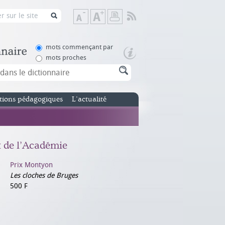
Flux
Diminuer
Augmenter
Imprimer
RSS
la
la
taille
taille
de
de
mots commençant par
texte
texte
mots proches
tions pédagogiques
L’actualité
x de l’Académie
Prix Montyon
Les cloches de Bruges
500 F