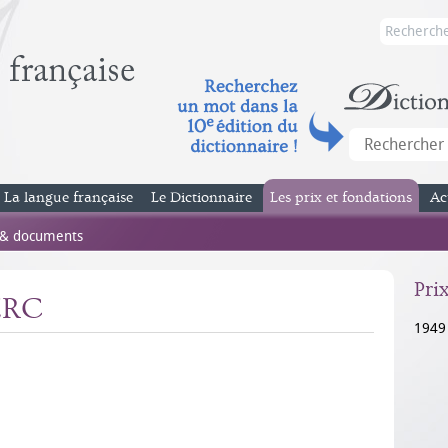
La langue française
Le Dictionnaire
Les prix et fondations
Ac
 & documents
Pri
ERC
1949