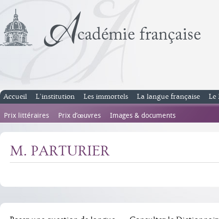
Accueil
L’institution
Les immortels
La langue française
Le 
Prix littéraires
Prix d’œuvres
Images & documents
M. PARTURIER