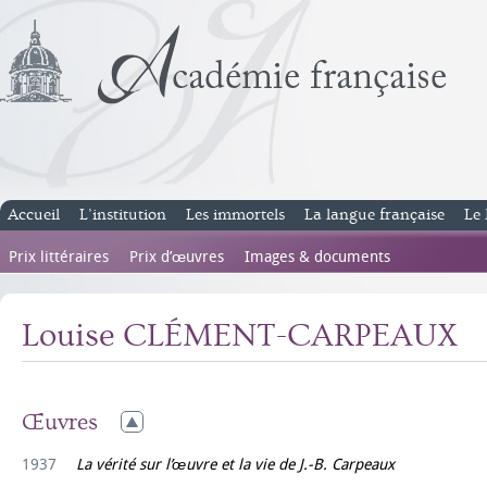
Accueil
L’institution
Les immortels
La langue française
Le 
Prix littéraires
Prix d’œuvres
Images & documents
Louise CLÉMENT-CARPEAUX
Œuvres
1937
La vérité sur l’œuvre et la vie de J.-B. Carpeaux