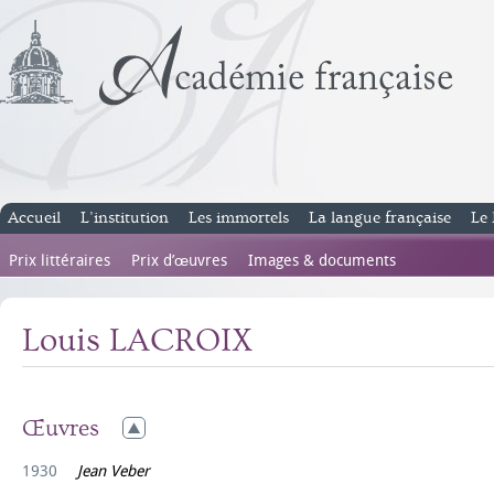
Accueil
L’institution
Les immortels
La langue française
Le 
Prix littéraires
Prix d’œuvres
Images & documents
Louis LACROIX
Œuvres
1930
Jean Veber