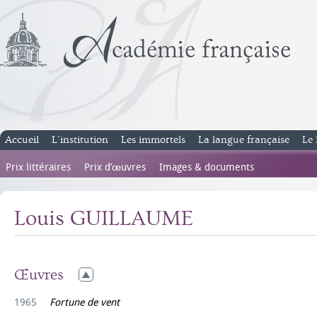
Accueil
L’institution
Les immortels
La langue française
Le 
Prix littéraires
Prix d’œuvres
Images & documents
Louis GUILLAUME
Œuvres
1965
Fortune de vent