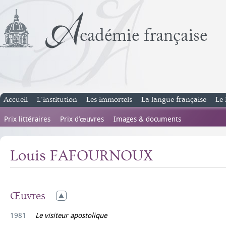
Accueil
L’institution
Les immortels
La langue française
Le 
Prix littéraires
Prix d’œuvres
Images & documents
Louis FAFOURNOUX
Œuvres
1981
Le visiteur apostolique