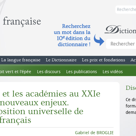
La langue française
Le Dictionnaire
Les prix et fondations
Ac
bit vert et l’épée
Les discours
Les publications
Les vidéos
Dis
e et les académies au XXIe
Ce di
t nouveaux enjeux.
forma
sition universelle de
dema
français
Gabriel de BROGLIE