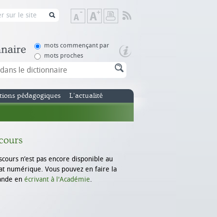
Flux
Diminuer
Augmenter
Imprimer
RSS
la
la
taille
taille
de
de
mots commençant par
texte
texte
mots proches
tions pédagogiques
L’actualité
cours
scours n’est pas encore disponible au
t numérique. Vous pouvez en faire la
nde en
écrivant à l'Académie
.