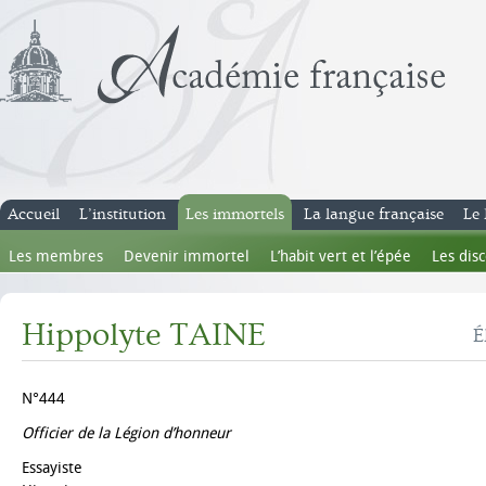
Accueil
L’institution
Les immortels
La langue française
Le 
Les membres
Devenir immortel
L’habit vert et l’épée
Les dis
Hippolyte TAINE
É
N°444
Officier de la Légion d’honneur
Essayiste