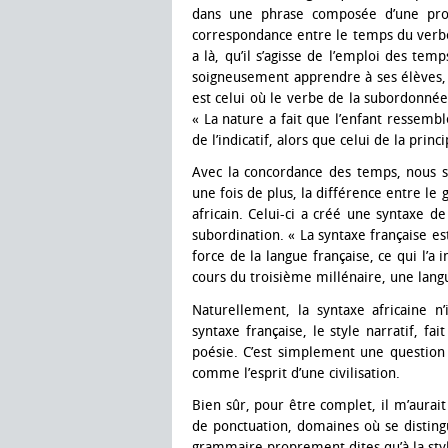
dans une phrase composée d’une propo
correspondance entre le temps du verbe 
a là, qu’il s’agisse de l’emploi des te
soigneusement apprendre à ses élèves, s
est celui où le verbe de la subordonné
« La nature a fait que l’enfant ressemb
de l’indicatif, alors que celui de la princ
Avec la concordance des temps, nous
une fois de plus, la différence entre le
africain. Celui-ci a créé une syntaxe de
subordination. « La syntaxe française est 
force de la langue française, ce qui l’a
cours du troisième millénaire, une langue
Naturellement, la syntaxe africaine n’
syntaxe française, le style narratif, 
poésie. C’est simplement une question d
comme l’esprit d’une civilisation.
Bien sûr, pour être complet, il m’aurai
de ponctuation, domaines où se distingu
grammaire proprement dites qu’à la styli