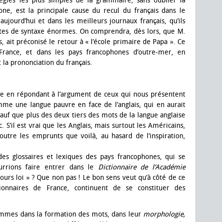
règles les plus simples de la grammaire, sans oublier la
one, est la principale cause du recul du français dans le
 aujourd’hui et dans les meilleurs journaux français, qu’ils
utes de syntaxe énormes. On comprendra, dès lors, que M.
ait préconisé le retour à « l’école primaire de Papa ». Ce
France, et dans les pays francophones d’outre-mer, en
 la prononciation du français.
 en répondant à l’argument de ceux qui nous présentent
mme une langue pauvre en face de l’anglais, qui en aurait
sauf que plus des deux tiers des mots de la langue anglaise
. S’il est vrai que les Anglais, mais surtout les Américains,
 outre les emprunts que voilà, au hasard de l’inspiration,
des glossaires et lexiques des pays francophones, qui se
urrions faire entrer dans le
Dictionnaire de l’Académie
ujours loi » ? Que non pas ! Le bon sens veut qu’à côté de ce
onnaires de France, continuent de se constituer des
sommes dans la formation des mots, dans leur
morphologie,