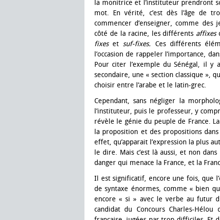
la monitrice et l’instituteur prendront 
mot. En vérité, c’est dès l’âge de tr
commencer d’enseigner, comme des jeux,
côté de la racine, les différents
affixes
fixes
et
suf-fixes.
Ces différents élém
l’occasion de rappeler l’importance, da
Pour citer l’exemple du Sénégal, il y 
secondaire, une « section classique », q
choisir entre l’arabe et le latin-grec.
Cependant, sans négliger la morpholo
l’instituteur, puis le professeur, y compr
révèle le génie du peuple de France. La
la proposition et des propositions dans 
effet, qu’apparait l’expression la plus a
le dire. Mais c’est là aussi, et non dan
danger qui menace la France, et la Fran
Il est significatif, encore une fois, que
de syntaxe énormes, comme « bien que »
encore « si » avec le verbe au futur
candidat du Concours Charles-Hélou 
française, jugées par trop difficiles. Et