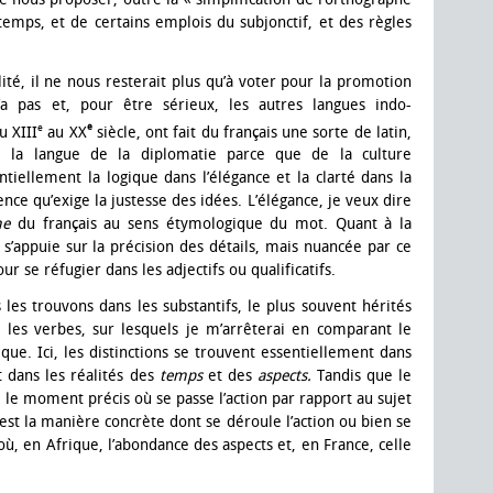
temps, et de certains emplois du subjonctif, et des règles
lité, il ne nous resterait plus qu’à voter pour la promotion
a pas et, pour être sérieux, les autres langues indo-
e
e
u XIII
au XX
siècle, ont fait du français une sorte de latin,
e la langue de la diplomatie parce que de la culture
tiellement la logique dans l’élégance et la clarté dans la
ence qu’exige la justesse des idées. L’élégance, je veux dire
me
du français au sens étymologique du mot. Quant à la
e s’appuie sur la précision des détails, mais nuancée par ce
ur se réfugier dans les adjectifs ou qualificatifs.
 les trouvons dans les substantifs, le plus souvent hérités
 les verbes, sur lesquels je m’arrêterai en comparant le
ique. Ici, les distinctions se trouvent essentiellement dans
 dans les réalités des
temps
et des
aspects.
Tandis que le
e le moment précis où se passe l’action par rapport au sujet
 est la manière concrète dont se déroule l’action ou bien se
où, en Afrique, l’abondance des aspects et, en France, celle