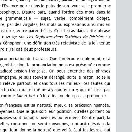
 l’Essence noire dans le puits de son cœur », le premier
e
osophique. D’autre part, quand l’ordre des mots dans la
que grammaticale — sujet, verbe, complément d’objet,
e, par des virgules, les mots ou expressions ainsi mis en
nsi dire, entre parenthèses. C’est le cas dans cette phrase
un ouvrage sur
Les Sophistes dans l’Athènes de Périclès : «
 Xénophon, une définition très relativiste de la loi, tenue
d si j’ai cité deux professeurs.
la prononciation du français. Que l’on écoute seulement, et à
rgeoisie, dont la prononciation nous est présentée comme
Radiotélévision française. On peut entendre des phrases
campagne, je suis souvent dérangé, soit
e
le matin, soit
e
le
on relève partout, et dans tous les milieux, ces fautes qui
la fin d’un mot, et même à y ajouter un
e,
qui, id, n’est pas
ots comme
fait
et
but,
où le
t
final ne doit pas se prononcer.
on française est sa netteté, mieux, sa précision nuancée.
moyennes. Quelle que soit leur position, qu’elles portent ou
ançaises sont toujours ouvertes ou fermées. D’autre part, la
elles, consonnes ou semi-consonnes, sont articulés dans la
e qui leur donne la netteté que voilà. Sauf les lèvres, qui