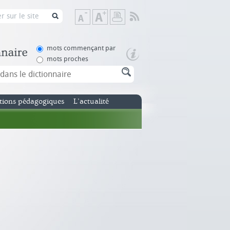
Flux
Diminuer
Augmenter
Imprimer
RSS
la
la
taille
taille
de
de
mots commençant par
texte
texte
mots proches
tions pédagogiques
L’actualité