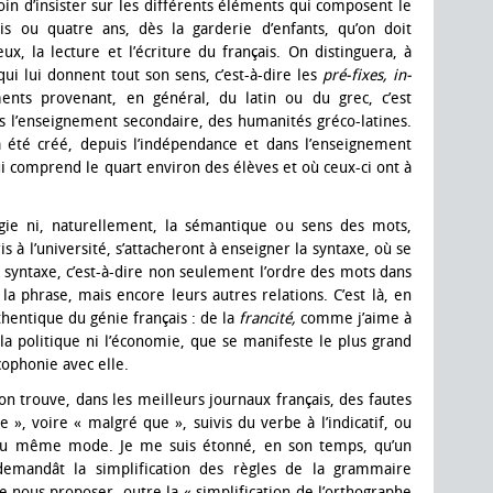
soin d’insister sur les différents éléments qui composent le
ois ou quatre ans, dès la garderie d’enfants, qu’on doit
 la lecture et l’écriture du français. On distinguera, à
qui lui donnent tout son sens, c’est-à-dire les
pré-fixes, in-
ents provenant, en général, du latin ou du grec, c’est
ns l’enseignement secondaire, des humanités gréco-latines.
a été créé, depuis l’indépendance et dans l’enseignement
ui comprend le quart environ des élèves et où ceux-ci ont à
gie ni, naturellement, la sémantique ou sens des mots,
is à l’université, s’attacheront à enseigner la syntaxe, où se
 syntaxe, c’est-à-dire non seulement l’ordre des mots dans
la phrase, mais encore leurs autres relations. C’est là, en
uthentique du génie français : de la
francité,
comme j’aime à
s la politique ni l’économie, que se manifeste le plus grand
cophonie avec elle.
 l’on trouve, dans les meilleurs journaux français, des fautes
, voire « malgré que », suivis du verbe à l’indicatif, ou
 du même mode. Je me suis étonné, en son temps, qu’un
demandât la simplification des règles de la grammaire
 de nous proposer, outre la « simplification de l’orthographe