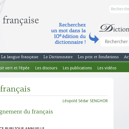
La langue française
Le Dictionnaire
Les prix et fondations
Ac
bit vert et l’épée
Les discours
Les publications
Les vidéos
français
Léopold Sédar SENGHOR
ignement du français
CE PUBLIQUE ANNUELLE