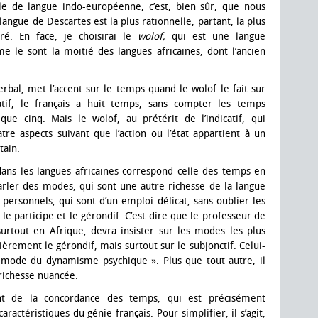
e de langue indo-européenne, c’est, bien sûr, que nous
angue de Descartes est la plus rationnelle, partant, la plus
éré. En face, je choisirai le
wolof,
qui est une langue
e le sont la moitié des langues africaines, dont l’ancien
erbal, met l’accent sur le temps quand le wolof le fait sur
catif, le français a huit temps, sans compter les temps
que cinq. Mais le wolof, au prétérit de l’indicatif, qui
atre aspects suivant que l’action ou l’état appartient à un
tain.
ans les langues africaines correspond celle des temps en
 parler des modes, qui sont une autre richesse de la langue
personnels, qui sont d’un emploi délicat, sans oublier les
le participe et le gérondif. C’est dire que le professeur de
s surtout en Afrique, devra insister sur les modes les plus
ulièrement le gérondif, mais surtout sur le subjonctif. Celui-
le mode du dynamisme psychique ». Plus que tout autre, il
 richesse nuancée.
ant de la concordance des temps, qui est précisément
aractéristiques du génie français. Pour simplifier, il s’agit,