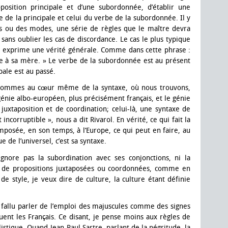
sition principale et d’une subordonnée, d’établir une
de la principale et celui du verbe de la subordonnée. Il y
mps ou des modes, une série de règles que le maître devra
ans oublier les cas de discordance. Le cas le plus typique
e exprime une vérité générale. Comme dans cette phrase :
le à sa mère. » Le verbe de la subordonnée est au présent
ipale est au passé.
 sommes au cœur même de la syntaxe, où nous trouvons,
 génie albo-européen, plus précisément français, et le génie
 juxtaposition et de coordination; celui-là, une syntaxe de
incorruptible », nous a dit Rivarol. En vérité, ce qui fait la
 imposée, en son temps, à l’Europe, ce qui peut en faire, au
 de l’universel, c’est sa syntaxe.
ignore pas la subordination avec ses conjonctions, ni la
fait de propositions juxtaposées ou coordonnées, comme en
e style, je veux dire de culture, la culture étant définie
t fallu parler de l’emploi des majuscules comme des signes
ent les Français. Ce disant, je pense moins aux règles de
stique. Quand Jean-Paul Sartre, parlant de la négritude, la