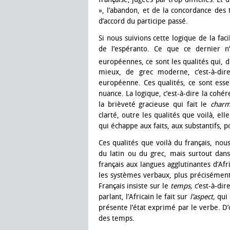
», l’abandon, et de la concordance des 
d’accord du participe passé.
Si nous suivions cette logique de la faci
de l’espéranto. Ce que ce dernier n’
européennes, ce sont les qualités qui, d
mieux, de grec moderne, c’est-à-dir
européenne. Ces qualités, ce sont essen
nuance. La logique, c’est-à-dire la cohér
la brièveté gracieuse qui fait le
char
clarté, outre les qualités que voilà, ell
qui échappe aux faits, aux substantifs, po
Ces qualités que voilà du français, nous
du latin ou du grec, mais surtout dans
français aux langues agglutinantes d’Afr
les systèmes verbaux, plus précisément
Français insiste sur le
temps,
c’est-à-dir
parlant, l’Africain le fait sur
l’aspect,
qui
présente l’état exprimé par le verbe. D’
des temps.