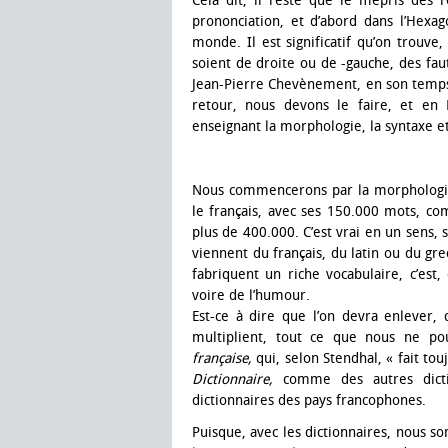
Cela dit, il reste que le mépris des 
prononciation, et d’abord dans l’Hexag
monde. Il est significatif qu’on trouve,
soient de droite ou de -gauche, des fa
Jean-Pierre Chevènement, en son temps, 
retour, nous devons le faire, et en 
enseignant la morphologie, la syntaxe et
Nous commencerons par la morphologie
le français, avec ses 150.000 mots, co
plus de 400.000. C’est vrai en un sens, 
viennent du français, du latin ou du grec
fabriquent un riche vocabulaire, c’est,
voire de l’humour.
Est-ce à dire que l’on devra enlever, 
multiplient, tout ce que nous ne po
française,
qui, selon Stendhal, « fait to
Dictionnaire,
comme des autres dicti
dictionnaires des pays francophones.
Puisque, avec les dictionnaires, nous 