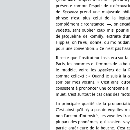
présente comme l’espoir de « découvrir
de
l’essence
prend une majuscule phil
phrase n’est plus celui de la logi
complément circonstanciel —, on encadr
vedette, sans oublier ceux mis, pour ai
de Jacqueline de Romilly, extraite d’
Hippias, on l’a vu, donne, du moins dans
pour une convention. » Ce n’est pas hasar
Il reste que l’instituteur insistera sur 
Paris, les hommes et femmes de la bou
le modèle, voire les
speakers
de la 
comme celle-ci : « Quand je suis à la 
soir par mes voisins. » C’est ainsi qu’
consistent à prononcer une consonne à 
muet. C’est surtout le cas dans des m
La principale qualité de la prononciati
C’est ainsi qu’il n’y a pas de voyelles 
non l’accent d’intensité, les voyelles fr
plupart des phonèmes, qu’ils soient voy
partie antérieure de la bouche. C’est c