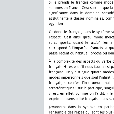
Si je prends le français comme modèl
sommes en France. C’est surtout que la l
significative dans le domaine consid
agglutinante à classes nominales, comm
égyptien.
Or donc, le français, dans le système v
l’aspect. C’est ainsi qu’au mode indi
surcomposés, quand le
wolof
n’en a 
correspond à l’imparfait français, a qu
passé récent ou habituel, proche ou loin
À la complexité des aspects du verbe d
français. H reste qu’il nous faut aussi
française. On y distingue quatre modes 
modes impersonnels que sont l’infinitif, 
français, si ce n’est l’instituteur, mai
caractéristiques : sur le participe, sing
ci est, en effet, comme on l’a dit, « 
exprime la sensibilité française dans sa
J’avancerai dans la syntaxe en parl
l’ensemble des règles qui sont les plus c