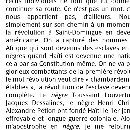
récits individuels ne font que lui donne
continuer sa route. Ce n’est pas un mot, c
nous appartient pas, d’ailleurs. N
simplement sur son chemin à un moment 
la révolution à Saint-Domingue en deve
américaine. On a capturé des hommes
Afrique qui sont devenus des esclaves en
nègres quand Haïti est devenue une nati
cela par sa Constitution même. On ne va pa
glorieux combattants de la première révolut
le mot révolution veut dire « chambardeme
établies », la révolution de l’esclave deven
complète. Le
nègre
Toussaint Louvert
Jacques Dessalines, le nègre Henri Chr
Alexandre Pétion ont fondé Haïti le 1er ja
effroyable et longue guerre coloniale. Al
m’apostrophe en
nègre
, je me retour