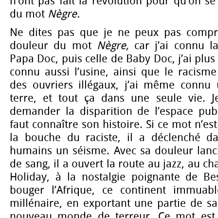
n’ont pas fait la révolution pour qu’on se
du mot
Nègre.
Ne dites pas que je ne peux pas compr
douleur du mot
Nègre,
car j’ai connu la
Papa Doc, puis celle de Baby Doc, j’ai plus t
connu aussi l’usine, ainsi que le racisme
des ouvriers illégaux, j’ai même connu
terre, et tout ça dans une seule vie. J
demander la disparition de l’espace pu
faut connaître son histoire. Si ce mot n’es
la bouche du raciste, il a déclenché da
humains un séisme. Avec sa douleur lanci
de sang, il a ouvert la route au jazz, au ch
Holiday, à la nostalgie poignante de Bes
bouger l’Afrique, ce continent immuable
millénaire, en exportant une partie de s
nouveau monde de terreur. Ce mot est à