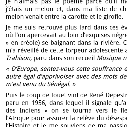
Je n’aimais pas le poème parce qu’il me
j’étais un melon et, dans ma liste de ch
melon venait entre la carotte et le girofle.
Je me suis retrouvé plus tard dans ces év
où l’on apercevait au loin d’exquises négr
» en créole) se baignant dans la rivière. 
m’a réveillé de cette torpeur adolescente
Trahison,
paru dans son recueil
Musique n
« D’Europe, sentez-vous cette souffrance e
autre égal d’apprivoiser avec des mots d
m’est venu du Sénégal. »
Puis le coup de fouet vint de René Depest
paru en 1956, dans lequel il signale qu’a
des Indiens « on se tourna vers le fl
l’Afrique pour assurer la relève du désespo
l’Histoire et je me souviens de ma passio