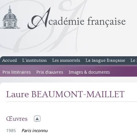
Accueil
L’institution
Les immortels
La langue française
Le 
Prix littéraires
Prix d’œuvres
Images & documents
Laure BEAUMONT-MAILLET
Œuvres
1985
Paris inconnu