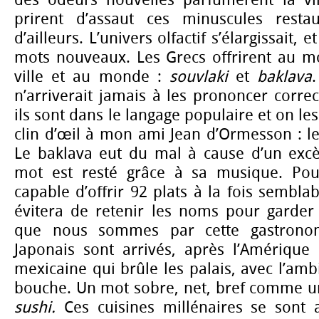
des odeurs nouvelles parfumèrent la vil
prirent d’assaut ces minuscules resta
d’ailleurs. L’univers olfactif s’élargissait, 
mots nouveaux. Les Grecs offrirent au m
ville et au monde :
souvlaki
et
baklava
n’arriverait jamais à les prononcer corre
ils sont dans le langage populaire et on le
clin d’œil à mon ami Jean d’Ormesson : le
Le baklava eut du mal à cause d’un excè
mot est resté grâce à sa musique. Pou
capable d’offrir 92 plats à la fois semblab
évitera de retenir les noms pour garder
que nous sommes par cette gastronomi
Japonais sont arrivés, après l’Amérique 
mexicaine qui brûle les palais, avec l’ambi
bouche. Un mot sobre, net, bref comme un 
sushi.
Ces cuisines millénaires se sont 