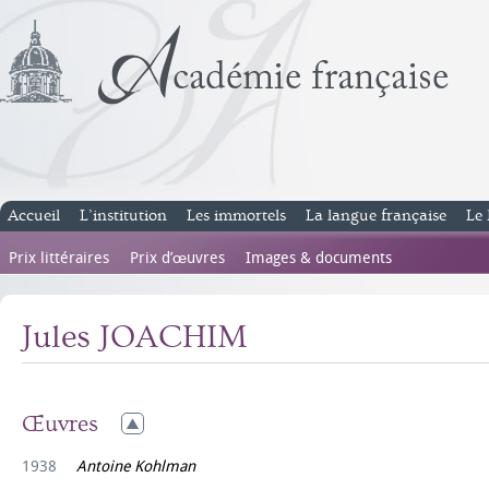
Accueil
L’institution
Les immortels
La langue française
Le 
Prix littéraires
Prix d’œuvres
Images & documents
Jules JOACHIM
Œuvres
1938
Antoine Kohlman