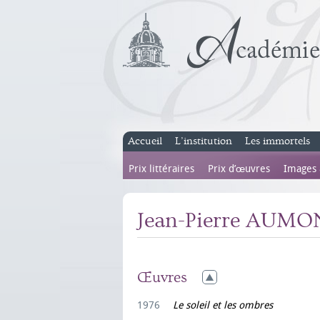
Accueil
L’institution
Les immortels
Prix littéraires
Prix d’œuvres
Images
Jean-Pierre AUMO
Œuvres
1976
Le soleil et les ombres