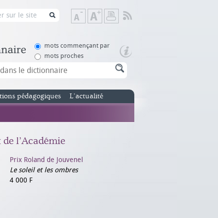
Flux
Diminuer
Augmenter
Imprimer
RSS
la
la
taille
taille
de
de
mots commençant par
texte
texte
mots proches
tions pédagogiques
L’actualité
x de l’Académie
Prix Roland de Jouvenel
Le soleil et les ombres
4 000 F