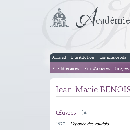
Accueil
L’institution
Les immortels
Prix littéraires
Prix d’œuvres
Images
Jean-Marie BENOI
Œuvres
1977
L’épopée des Vaudois