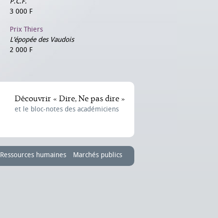
P.C.F.
3 000 F
Prix Thiers
L’épopée des Vaudois
2 000 F
Découvrir « Dire, Ne pas dire »
et le bloc-notes des académiciens
Ressources humaines
Marchés publics