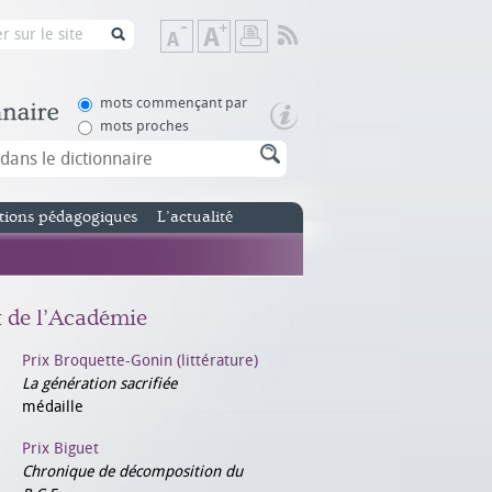
Flux
Diminuer
Augmenter
Imprimer
RSS
la
la
taille
taille
de
de
mots commençant par
texte
texte
mots proches
tions pédagogiques
L’actualité
x de l’Académie
Prix Broquette-Gonin (littérature)
La génération sacrifiée
médaille
Prix Biguet
Chronique de décomposition du