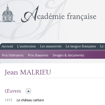
Accueil
L’institution
Les immortels
La langue française
Le 
Prix littéraires
Prix d’œuvres
Images & documents
Jean MALRIEU
Œuvres
1973
Le château cathare