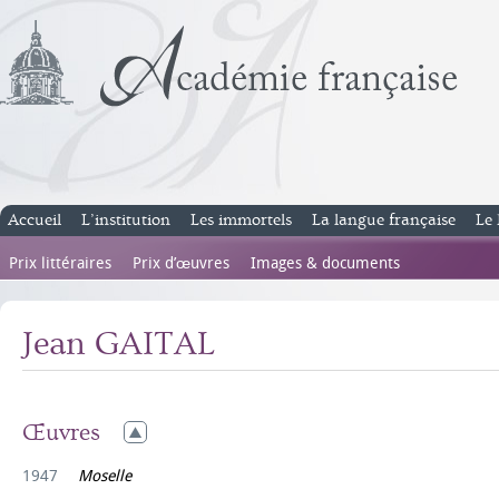
Accueil
L’institution
Les immortels
La langue française
Le 
Prix littéraires
Prix d’œuvres
Images & documents
Jean GAITAL
Œuvres
1947
Moselle