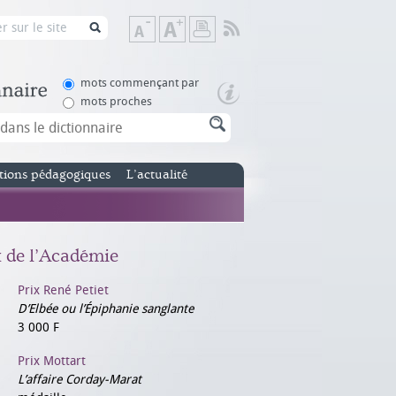
Flux
Diminuer
Augmenter
Imprimer
RSS
la
la
taille
taille
de
de
mots commençant par
texte
texte
mots proches
tions pédagogiques
L’actualité
x de l’Académie
Prix René Petiet
D’Elbée ou l’Épiphanie sanglante
3 000 F
Prix Mottart
L’affaire Corday-Marat