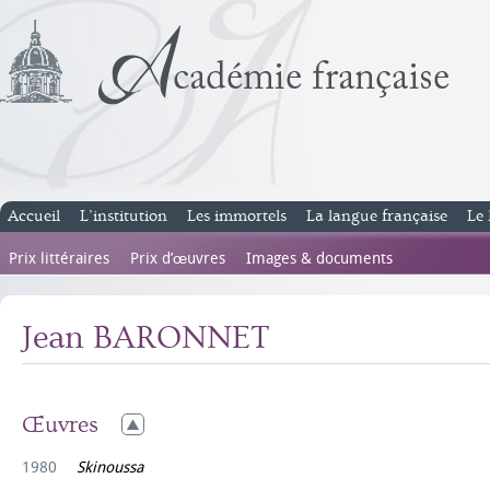
Accueil
L’institution
Les immortels
La langue française
Le 
Prix littéraires
Prix d’œuvres
Images & documents
Jean BARONNET
Œuvres
1980
Skinoussa