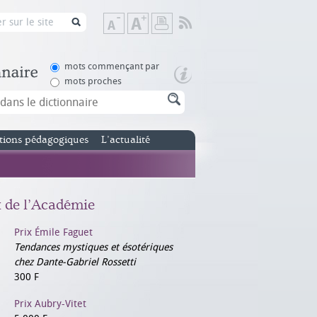
Flux
Diminuer
Augmenter
Imprimer
RSS
la
la
taille
taille
de
de
mots commençant par
texte
texte
mots proches
tions pédagogiques
L’actualité
x de l’Académie
Prix Émile Faguet
Tendances mystiques et ésotériques
chez Dante-Gabriel Rossetti
300 F
Prix Aubry-Vitet