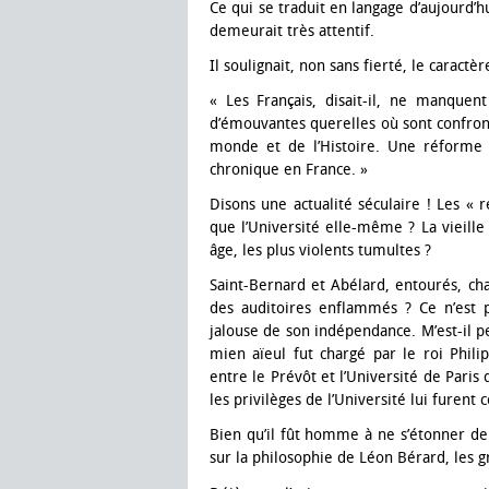
Ce qui se traduit en langage d’aujourd’hu
demeurait très attentif.
Il soulignait, non sans fierté, le caractè
« Les Français, disait-il, ne manquen
d’émouvantes querelles où sont confront
monde et de l’Histoire. Une réforme 
chronique en France. »
Disons une actualité séculaire ! Les « 
que l’Université elle-même ? La vieille
âge, les plus violents tumultes ?
Saint-Bernard et Abélard, entourés, cha
des auditoires enflammés ? Ce n’est p
jalouse de son indépendance. M’est-il p
mien aïeul fut chargé par le roi Phil
entre le Prévôt et l’Université de Paris 
les privilèges de l’Université lui furent
Bien qu’il fût homme à ne s’étonner de
sur la philosophie de Léon Bérard, les g