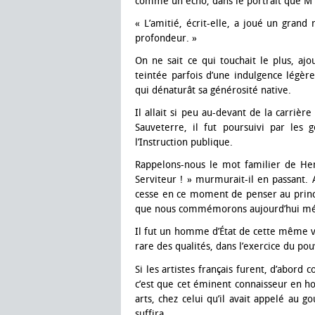
comme un écho, dans le portrait que M
« L’amitié, écrit-elle, a joué un grand 
profondeur. »
On ne sait ce qui touchait le plus, ajo
teintée parfois d’une indulgence légèr
qui dénaturât sa générosité native.
Il allait si peu au-devant de la carrière
Sauveterre, il fut poursuivi par les
l’Instruction publique.
Rappelons-nous le mot familier de Henr
Serviteur ! » murmurait-il en passant. A
cesse en ce moment de penser au prince
que nous commémorons aujourd’hui mér
Il fut un homme d’État de cette même ve
rare des qualités, dans l’exercice du pou
Si les artistes français furent, d’abord
c’est que cet éminent connaisseur en ho
arts, chez celui qu’il avait appelé au
suffira.