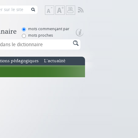
Flux
Diminuer
Augmenter
Imprimer
RSS
la
la
taille
taille
de
de
mots commençant par
texte
texte
mots proches
tions pédagogiques
L’actualité