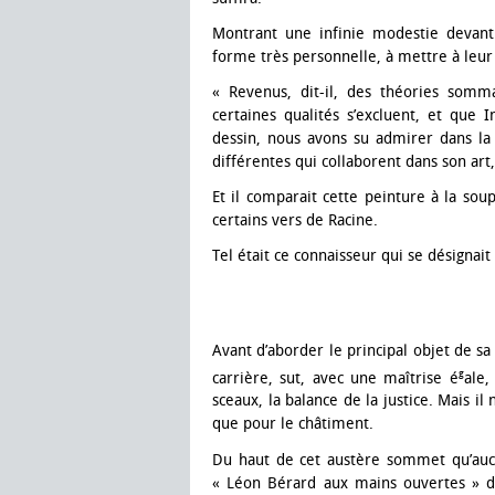
Montrant une infinie modestie devant
forme très personnelle, à mettre à leur p
« Revenus, dit-il, des théories somm
certaines qualités s’excluent, et que 
dessin, nous avons su admirer dans la 
différentes qui collaborent dans son ar
Et il comparait cette peinture à la sou
certains vers de Racine.
Tel était ce connaisseur qui se désign
Avant d’aborder le principal objet de 
g
carrière, sut, avec une maîtrise é
ale,
sceaux, la balance de la justice. Mais il
que pour le châtiment.
Du haut de cet austère sommet qu’aucune
« Léon Bérard aux mains ouvertes » don