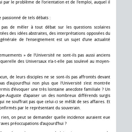
i par le problème de l’orientation et de l’emploi, auquel il
re passionné de tels débats :
t pas de mêler à tout débat sur les questions scolaires
ées des idées abstraites, des interprétations opposées du
générale de l’enseignement est un sujet d’une actualité
remuements » de l’Université ne sont-ils pas aussi anciens
 querelle des Universaux n’a-t-elle pas soulevé au moyen-
cun, de leurs disciples ne se sont-ils pas affrontés devant
as d’aujourd’hui non plus que l’Université s’est montrée
ermis d’évoquer une très lointaine anecdote familiale ? Un
ippe-Auguste d’apaiser un des nombreux différends surgis
qui ne souffrait pas que celui-ci se mêlât de ses affaires. Et
 confirmés par le représentant du souverain.
 rien, on peut se demander quelle incidence auraient eue
raves préoccupations d’aujourd’hui ?