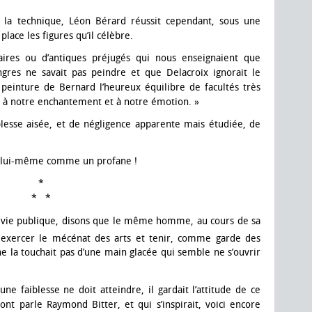
 la technique, Léon Bérard réussit cependant, sous une
lace les figures qu’il célèbre.
aires ou d’antiques préjugés qui nous enseignaient que
Ingres ne savait pas peindre et que Delacroix ignorait le
peinture de Bernard l’heureux équilibre de facultés très
t, à notre enchantement et à notre émotion. »
plesse aisée, et de négligence apparente mais étudiée, de
ait lui-même comme un profane !
*
* *
sa vie publique, disons que le même homme, au cours de sa
 exercer le mécénat des arts et tenir, comme garde des
 ne la touchait pas d’une main glacée qui semble ne s’ouvrir
 faiblesse ne doit atteindre, il gardait l’attitude de ce
t parle Raymond Bitter, et qui s’inspirait, voici encore