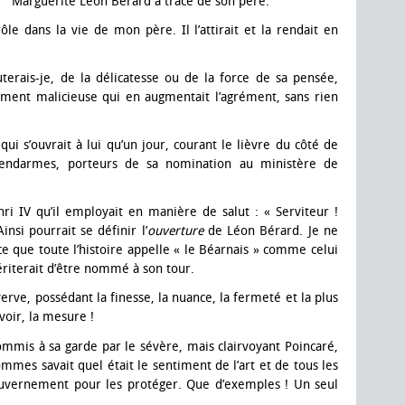
Marguerite Léon Bérard a tracé de son père.
rôle dans la vie de mon père. Il l’attirait et la rendait en
uterais-je, de la délicatesse ou de la force de sa pensée,
ement malicieuse qui en augmentait l’agrément, sans rien
 qui s’ouvrait à lui qu’un jour, courant le lièvre du côté de
 gendarmes, porteurs de sa nomination au ministère de
i IV qu’il employait en manière de salut : « Serviteur !
insi pourrait se définir l’
ouverture
de Léon Bérard. Je ne
 que toute l’histoire appelle « le Béarnais » comme celui
iterait d’être nommé à son tour.
rve, possédant la finesse, la nuance, la fermeté et la plus
voir, la mesure !
 commis à sa garde par le sévère, mais clairvoyant Poincaré,
mmes savait quel était le sentiment de l’art et de tous les
 gouvernement pour les protéger. Que d’exemples ! Un seul