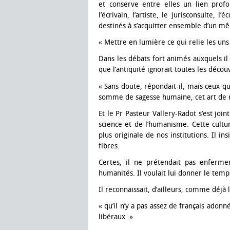
et conserve entre elles un lien profo
l’écrivain, l’artiste, le jurisconsulte, 
destinés à s’acquitter ensemble d’un mê
« Mettre en lumière ce qui relie les uns 
Dans les débats fort animés auxquels il p
que l’antiquité ignorait toutes les déc
« Sans doute, répondait-il, mais ceux qu
somme de sagesse humaine, cet art de ra
Et le Pr Pasteur Vallery-Radot s’est joi
science et de l’humanisme. Cette cultur
plus originale de nos institutions. Il ins
fibres.
Certes, il ne prétendait pas enferme
humanités. Il voulait lui donner le temp
Il reconnaissait, d’ailleurs, comme déjà l
« qu’il n’y a pas assez de français adonn
libéraux. »