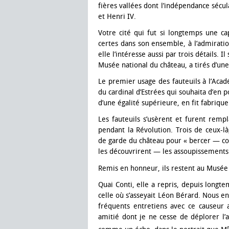
fières vallées dont l’indépendance sécul
et Henri IV.
Votre cité qui fut si longtemps une cap
certes dans son ensemble, à l’admiratio
elle l’intéresse aussi par trois détails. 
Musée national du château, a tirés d’une
Le premier usage des fauteuils à l’Acad
du cardinal d’Estrées qui souhaita d’en 
d’une égalité supérieure, en fit fabriqu
Les fauteuils s’usèrent et furent rempl
pendant la Révolution. Trois de ceux-l
de garde du château pour « bercer — co
les découvrirent — les assoupissements d
Remis en honneur, ils restent au Musé
Quai Conti, elle a repris, depuis longte
celle où s’asseyait Léon Bérard. Nous en
fréquents entretiens avec ce causeur a
amitié dont je ne cesse de déplorer l’a