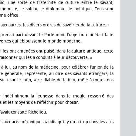
nd, une sorte de fraternité de culture entre le savant,
l’économiste, le soldat, le diplomate, le politique. Tous sont
me office :
aux autres, les divers ordres du savoir et de la culture. »
renait part devant le Parlement, l’objection lui était faite
ouvertes qui éblouissent le monde moderne.
i les ont amenées ont puisé, dans la culture antique, cette
isonner qui les a conduits à leur découverte. »
nt à lui, au nom de la médecine, pour célébrer l’union de la
e générale, représente, au dire des savants étrangers, la
istait sur le latin, « ce diable de latin », mêlé à toutes nos
r indéfiniment la jeunesse dans le moule resserré des
s et les moyens de réfléchir pour choisir.
’avait constaté Richelieu,
és aux arts mécaniques tandis qu’il y en a trop dans les arts