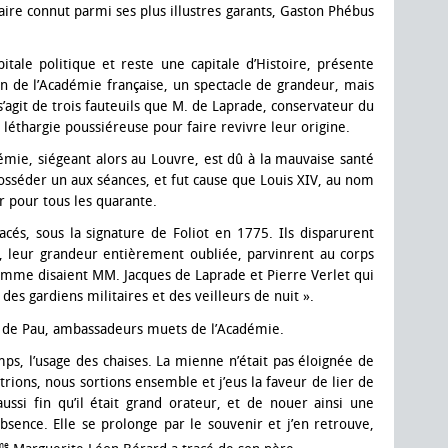
aire connut parmi ses plus illustres garants, Gaston Phébus
itale politique et reste une capitale d’Histoire, présente
n de l’Académie française, un spectacle de grandeur, mais
Il s’agit de trois fauteuils que M. de Laprade, conservateur du
 léthargie poussiéreuse pour faire revivre leur origine.
émie, siégeant alors au Louvre, est dû à la mauvaise santé
posséder un aux séances, et fut cause que Louis XIV, au nom
er pour tous les quarante.
acés, sous la signature de Foliot en 1775. Ils disparurent
à, leur grandeur entièrement oubliée, parvinrent au corps
mme disaient MM. Jacques de Laprade et Pierre Verlet qui
es gardiens militaires et des veilleurs de nuit ».
e de Pau, ambassadeurs muets de l’Académie.
mps, l’usage des chaises. La mienne n’était pas éloignée de
trions, nous sortions ensemble et j’eus la faveur de lier de
ussi fin qu’il était grand orateur, et de nouer ainsi une
bsence. Elle se prolonge par le souvenir et j’en retrouve,
me