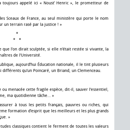
 a toujours appelé ici « Noust’ Henric », le prometteur de
 des Sceaux de France, au seul ministère qui porte le nom
r un terrain rasé par la justice ! »
*
* *
ue l’on dirait sculptée, si elle n’était restée si vivante, la
aîtres de l’Université.
blique, aujourd’hui Éducation nationale, il le tint plusieurs
si différents qu’un Poincaré, un Briand, un Clemenceau.
u menacée cette fragile espèce, dit-il, sauver l’essentiel,
me, ma quotidienne tâche... »
ssurer à tous les petits français, pauvres ou riches, qui
ême formation d’esprit que les meilleurs et les plus grands
çue. »
’études classiques contient le ferment de toutes les valeurs