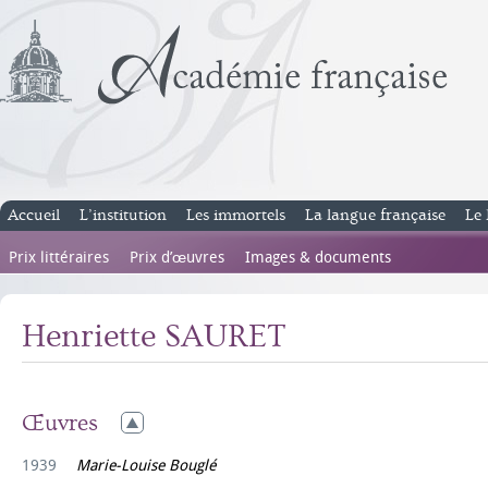
Accueil
L’institution
Les immortels
La langue française
Le 
Prix littéraires
Prix d’œuvres
Images & documents
Henriette SAURET
Œuvres
1939
Marie-Louise Bouglé