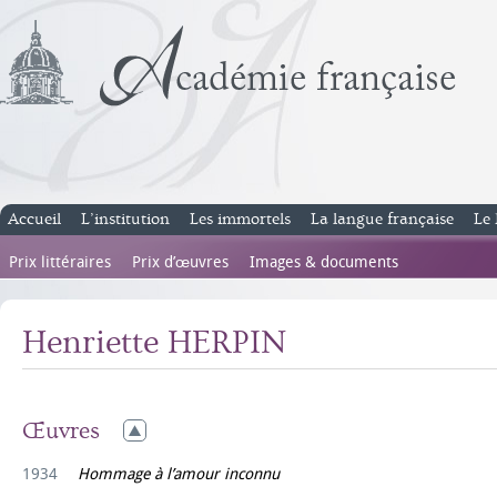
Accueil
L’institution
Les immortels
La langue française
Le 
Prix littéraires
Prix d’œuvres
Images & documents
Henriette HERPIN
Œuvres
1934
Hommage à l’amour inconnu