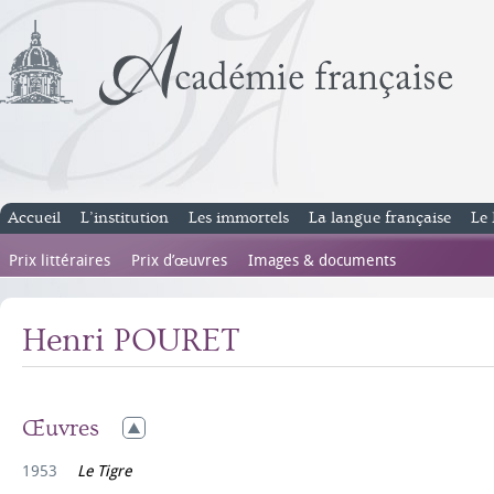
Accueil
L’institution
Les immortels
La langue française
Le 
Prix littéraires
Prix d’œuvres
Images & documents
Henri POURET
Œuvres
1953
Le Tigre