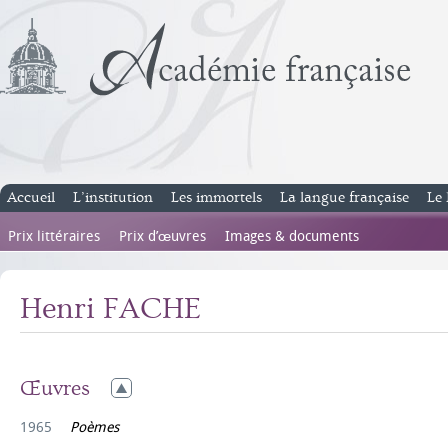
Accueil
L’institution
Les immortels
La langue française
Le 
Prix littéraires
Prix d’œuvres
Images & documents
Henri FACHE
Œuvres
1965
Poèmes