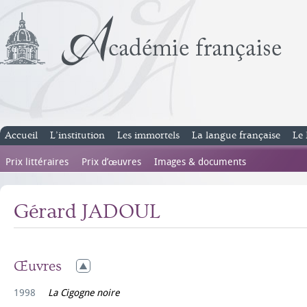
Accueil
L’institution
Les immortels
La langue française
Le 
Prix littéraires
Prix d’œuvres
Images & documents
Gérard JADOUL
Œuvres
1998
La Cigogne noire