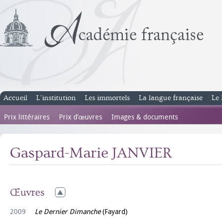
Accueil
L’institution
Les immortels
La langue française
Le 
Prix littéraires
Prix d’œuvres
Images & documents
Gaspard-Marie JANVIER
Œuvres
2009
Le Dernier Dimanche
(Fayard)