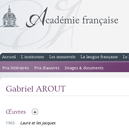
Accueil
L’institution
Les immortels
La langue française
Le 
Prix littéraires
Prix d’œuvres
Images & documents
Gabriel AROUT
Œuvres
1965
Laure et les Jacques